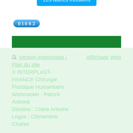
Version imprimable
|
Affichage Web
Plan du site
© INTERPLAST-
FRANCE Chirurgie
Plastique Humanitaire
Webmaster : Patrick
Antoine
Dessins : Claire Antoine
Logos : Clémentine
Charlet